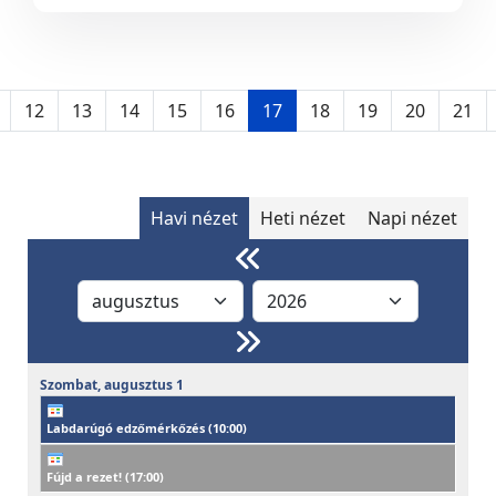
12
13
14
15
16
17
18
19
20
21
Havi nézet
Heti nézet
Napi nézet
Szombat,
augusztus
1
Labdarúgó edzőmérkőzés (
10:00
)
Fújd a rezet! (
17:00
)