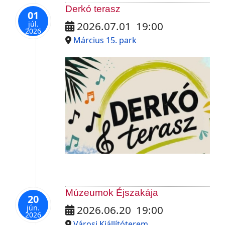
Derkó terasz
01
júl.
2026.07.01
19:00
2026
Március 15. park
Múzeumok Éjszakája
20
jún.
2026.06.20
19:00
2026
Városi Kiállítóterem