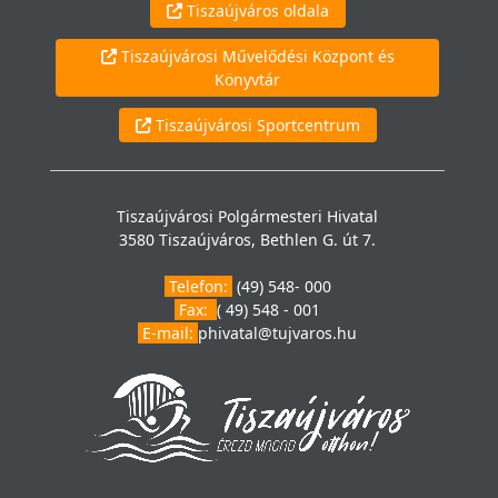
Tiszaújváros oldala
Tiszaújvárosi Művelődési Központ és
Könyvtár
Tiszaújvárosi Sportcentrum
Tiszaújvárosi Polgármesteri Hivatal
3580 Tiszaújváros, Bethlen G. út 7.
Telefon:
(49) 548- 000
Fax:
( 49) 548 - 001
E-mail:
phivatal@tujvaros.hu