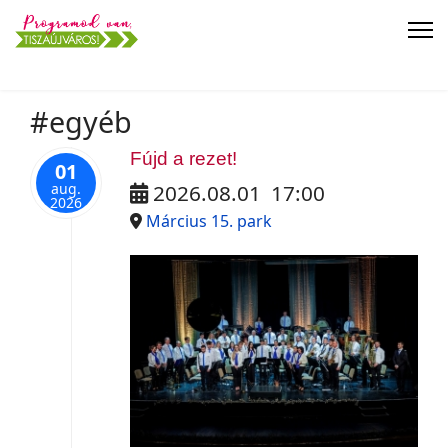
#egyéb
Fújd a rezet!
01
aug.
2026.08.01
17:00
2026
Március 15. park