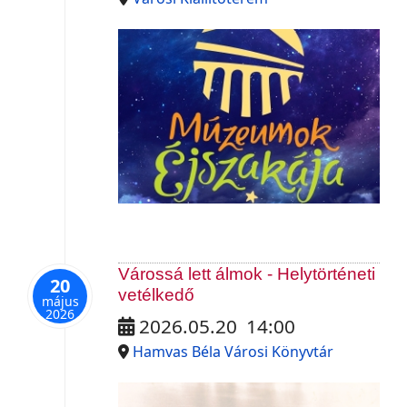
Várossá lett álmok - Helytörténeti
20
vetélkedő
május
2026
2026.05.20
14:00
Hamvas Béla Városi Könyvtár