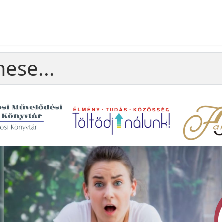
ese...