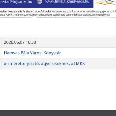
2026.05.07 16:30
Hamvas Béla Városi Könyvtár
#ismeretterjesztő
,
#gyerekeknek
,
#TMKK