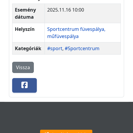
Esemény
2025.11.16 10:00
dátuma
Helyszín
Sportcentrum füvespálya,
műfüvespálya
Kategóriák
#sport
,
#Sportcentrum
Vissza