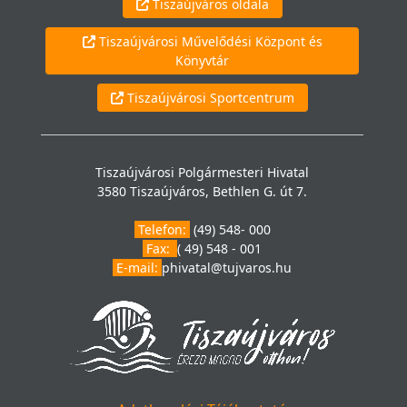
Tiszaújváros oldala
Tiszaújvárosi Művelődési Központ és
Könyvtár
Tiszaújvárosi Sportcentrum
Tiszaújvárosi Polgármesteri Hivatal
3580 Tiszaújváros, Bethlen G. út 7.
Telefon:
(49) 548- 000
Fax:
( 49) 548 - 001
E-mail:
phivatal@tujvaros.hu