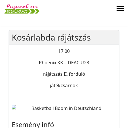
Kosárlabda rájátszás
17:00
Phoenix KK – DEAC U23
rájátszás II. forduló
játékcsarnok
Esemény infó