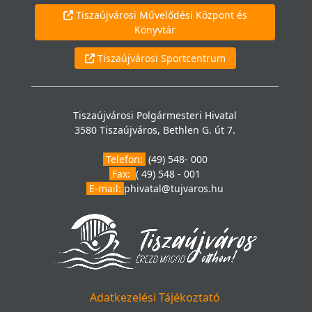
Tiszaújvárosi Művelődési Központ és
Könyvtár
Tiszaújvárosi Sportcentrum
Tiszaújvárosi Polgármesteri Hivatal
3580 Tiszaújváros, Bethlen G. út 7.
Telefon:
(49) 548- 000
Fax:
( 49) 548 - 001
E-mail:
phivatal@tujvaros.hu
Adatkezelési Tájékoztató