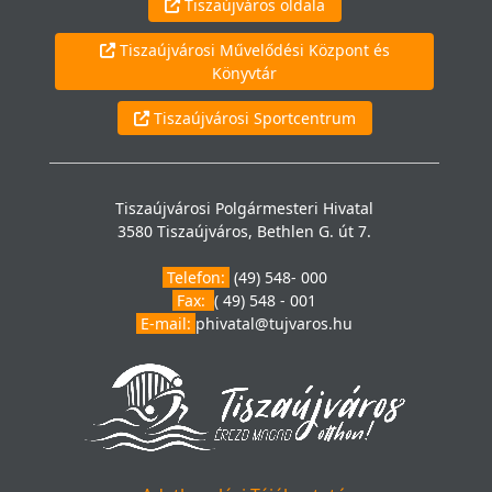
Tiszaújváros oldala
Tiszaújvárosi Művelődési Központ és
Könyvtár
Tiszaújvárosi Sportcentrum
Tiszaújvárosi Polgármesteri Hivatal
3580 Tiszaújváros, Bethlen G. út 7.
Telefon:
(49) 548- 000
Fax:
( 49) 548 - 001
E-mail:
phivatal@tujvaros.hu