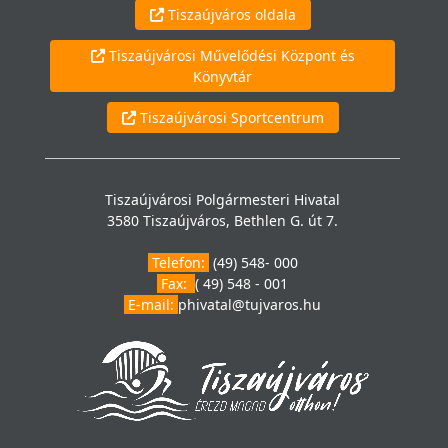
Tiszaújváros oldala
Tiszaújvárosi Művelődési Központ és
Könyvtár
Tiszaújvárosi Sportcentrum
Tiszaújvárosi Polgármesteri Hivatal
3580 Tiszaújváros, Bethlen G. út 7.
Telefon:
(49) 548- 000
Fax:
( 49) 548 - 001
E-mail:
phivatal@tujvaros.hu