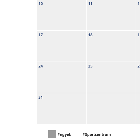
10
11
1
17
18
1
24
25
2
31
#egyéb
#Sportcentrum