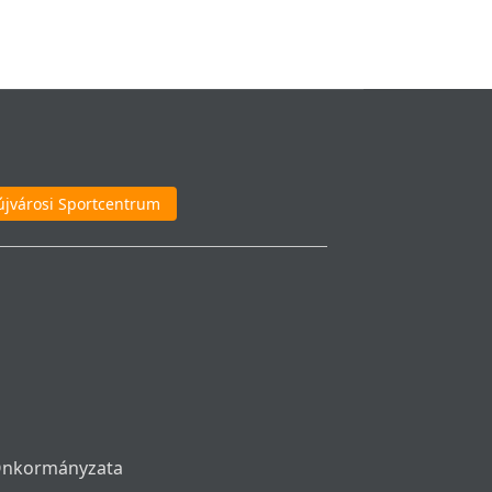
újvárosi Sportcentrum
 Önkormányzata