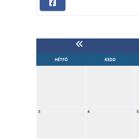
HÉTFŐ
KEDD
3
4
5