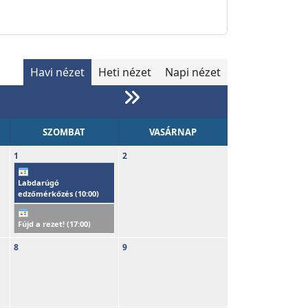
Havi nézet
Heti nézet
Napi nézet
SZOMBAT
VASÁRNAP
1
2
Labdarúgó
edzőmérkőzés (
10:00
)
Fújd a rezet! (
17:00
)
8
9