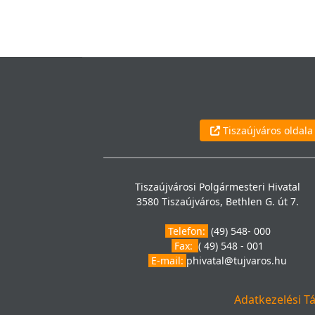
Tiszaújváros oldala
Tiszaújvárosi Polgármesteri Hivatal
3580 Tiszaújváros, Bethlen G. út 7.
Telefon:
(49) 548- 000
Fax:
( 49) 548 - 001
E-mail:
phivatal@tujvaros.hu
Adatkezelési T