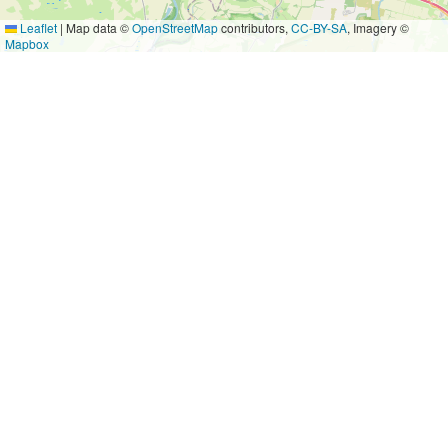
Leaflet
|
Map data ©
OpenStreetMap
contributors,
CC-BY-SA
, Imagery ©
Mapbox