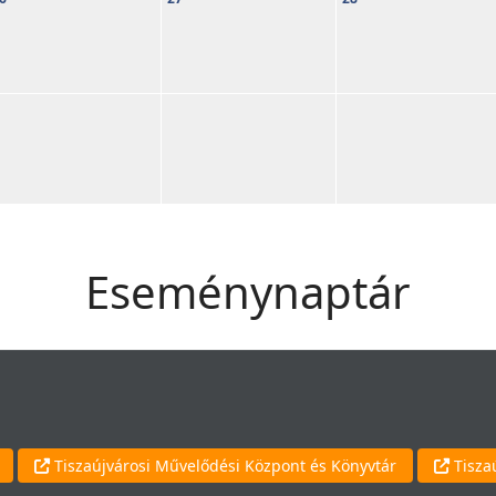
Eseménynaptár
Tiszaújvárosi Művelődési Központ és Könyvtár
Tisza