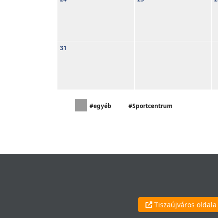
31
#egyéb
#Sportcentrum
Tiszaújváros oldala