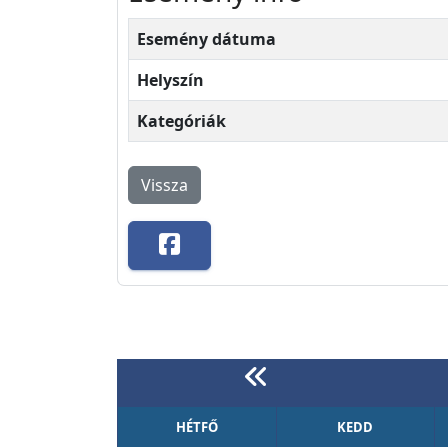
Esemény dátuma
Helyszín
Kategóriák
Vissza
HÉTFŐ
KEDD