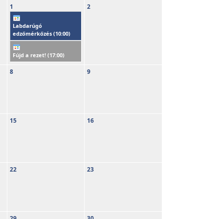
1
2
Labdarúgó
edzőmérkőzés (
10:00
)
Fújd a rezet! (
17:00
)
8
9
15
16
22
23
29
30