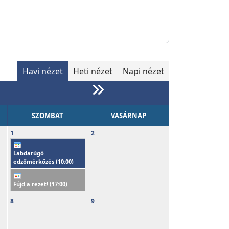
Havi nézet
Heti nézet
Napi nézet
SZOMBAT
VASÁRNAP
1
2
Labdarúgó
edzőmérkőzés (
10:00
)
Fújd a rezet! (
17:00
)
8
9