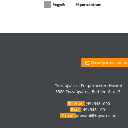
#egyéb
#Sportcentrum
Tiszaújváros oldala
Tiszaújvárosi Polgármesteri Hivatal
3580 Tiszaújváros, Bethlen G. út 7.
Telefon:
(49) 548- 000
Fax:
( 49) 548 - 001
E-mail:
phivatal@tujvaros.hu