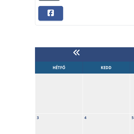
HÉTFŐ
KEDD
3
4
5