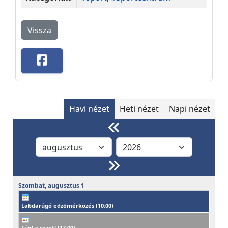
Vissza
Havi nézet
Heti nézet
Napi nézet
Szombat,
augusztus
1
Labdarúgó edzőmérkőzés (
10:00
)
Fújd a rezet! (
17:00
)