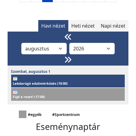
Havi nézet
Heti nézet
Napi nézet
Szombat,
augusztus
1
Labdarúgó edzőmérkőzés (
10:00
)
Fújd a rezet! (
17:00
)
#egyéb
#Sportcentrum
Eseménynaptár