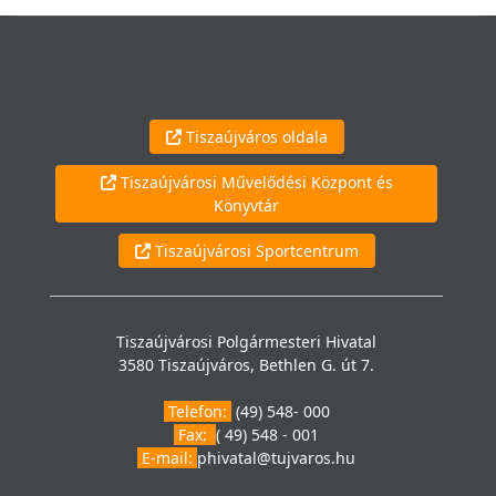
Tiszaújváros oldala
Tiszaújvárosi Művelődési Központ és
Könyvtár
Tiszaújvárosi Sportcentrum
Tiszaújvárosi Polgármesteri Hivatal
3580 Tiszaújváros, Bethlen G. út 7.
Telefon:
(49) 548- 000
Fax:
( 49) 548 - 001
E-mail:
phivatal@tujvaros.hu