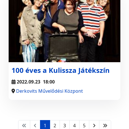
100 éves a Kulissza Játékszín
2022.09.23
18:00
Derkovits Művelődési Központ
1
2
3
4
5