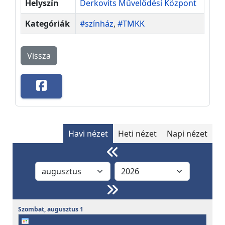
Helyszín
Derkovits Művelődési Központ
Kategóriák
#színház
,
#TMKK
Vissza
Havi nézet
Heti nézet
Napi nézet
Szombat,
augusztus
1