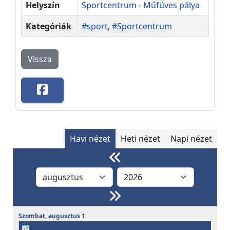
Helyszín
Sportcentrum - Műfüves pálya
Kategóriák
#sport
,
#Sportcentrum
Vissza
Havi nézet
Heti nézet
Napi nézet
Szombat,
augusztus
1