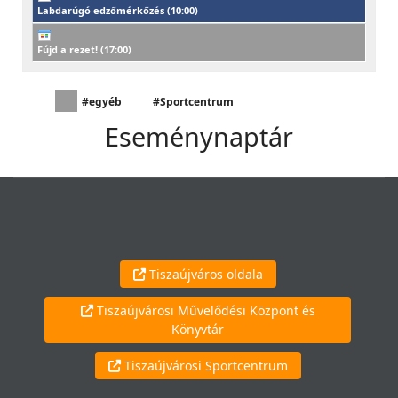
Labdarúgó edzőmérkőzés (
10:00
)
Fújd a rezet! (
17:00
)
#egyéb
#Sportcentrum
Eseménynaptár
Tiszaújváros oldala
Tiszaújvárosi Művelődési Központ és
Könyvtár
Tiszaújvárosi Sportcentrum