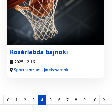
Kosárlabda bajnoki
2025.12.16
Sportcentrum - Játékcsarnok
1
2
3
4
5
6
7
8
9
10