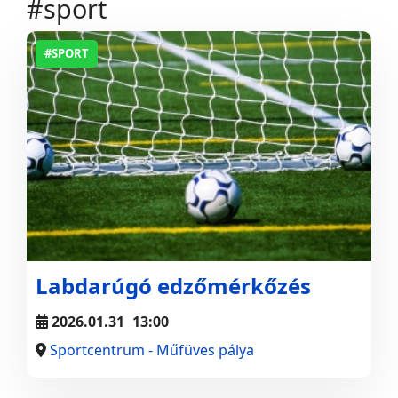
#sport
#SPORT
Labdarúgó edzőmérkőzés
2026.01.31
13:00
Sportcentrum - Műfüves pálya