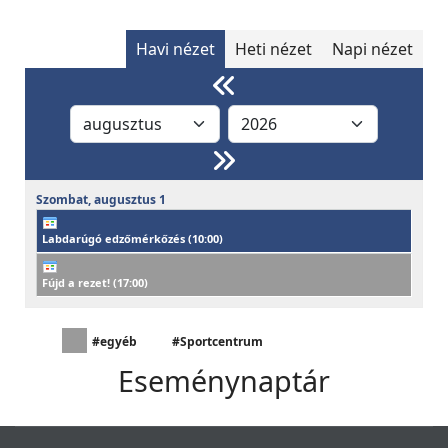
Havi nézet
Heti nézet
Napi nézet
Szombat,
augusztus
1
Labdarúgó edzőmérkőzés (
10:00
)
Fújd a rezet! (
17:00
)
#egyéb
#Sportcentrum
Eseménynaptár