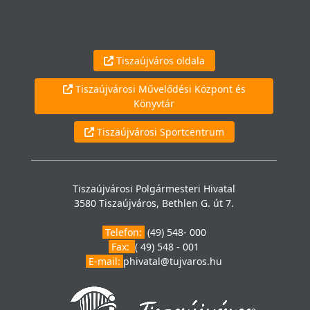
Tiszaújváros oldala
Tiszaújvárosi Művelődési Központ és
Könyvtár
Tiszaújvárosi Sportcentrum
Tiszaújvárosi Polgármesteri Hivatal
3580 Tiszaújváros, Bethlen G. út 7.
Telefon:
(49) 548- 000
Fax:
( 49) 548 - 001
E-mail:
phivatal@tujvaros.hu