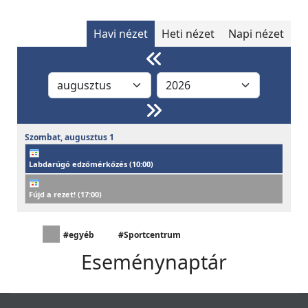
Havi nézet
Heti nézet
Napi nézet
Szombat,
augusztus
1
Labdarúgó edzőmérkőzés (
10:00
)
Fújd a rezet! (
17:00
)
#egyéb
#Sportcentrum
Eseménynaptár