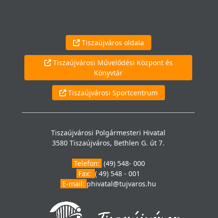
Tiszaújváros oldala
Tiszaújvárosi Művelődési Központ és
Könyvtár
Tiszaújvárosi Sportcentrum
Tiszaújvárosi Polgármesteri Hivatal
3580 Tiszaújváros, Bethlen G. út 7.
Telefon:
(49) 548- 000
Fax:
( 49) 548 - 001
E-mail:
phivatal@tujvaros.hu