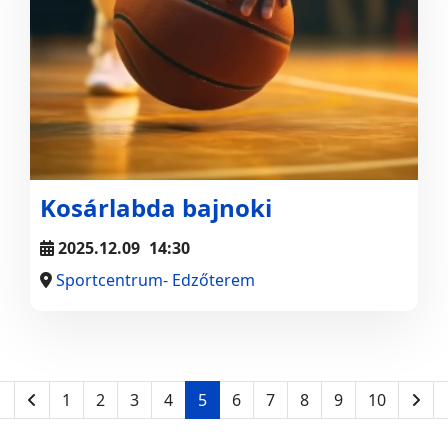
Kosárlabda bajnoki
2025.12.09
14:30
Sportcentrum- Edzőterem
1
2
3
4
5
6
7
8
9
10