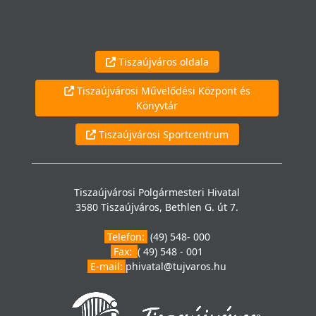
Tiszaújváros oldala
Tiszaújvárosi Művelődési Központ és
Könyvtár
Tiszaújvárosi Sportcentrum
Tiszaújvárosi Polgármesteri Hivatal
3580 Tiszaújváros, Bethlen G. út 7.
Telefon:
(49) 548- 000
Fax:
( 49) 548 - 001
E-mail:
phivatal@tujvaros.hu