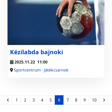
Kézilabda bajnoki
2025.11.22
11:00
Sportcentrum - Játékcsarnok
1
2
3
4
5
6
7
8
9
10