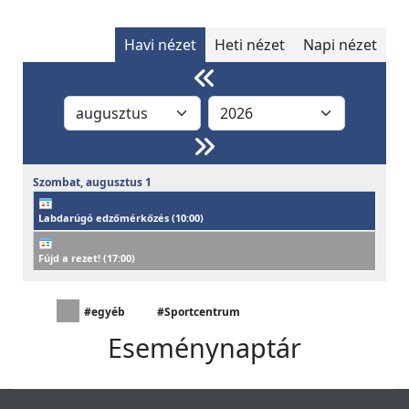
Havi nézet
Heti nézet
Napi nézet
Szombat,
augusztus
1
Labdarúgó edzőmérkőzés (
10:00
)
Fújd a rezet! (
17:00
)
#egyéb
#Sportcentrum
Eseménynaptár